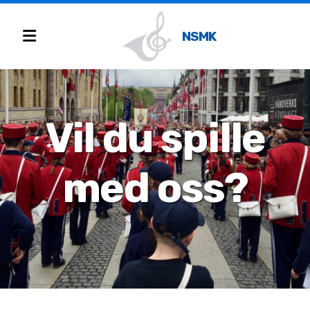
NSMK
Vil du spille
Instrumentprøving
Innmelding
med oss?