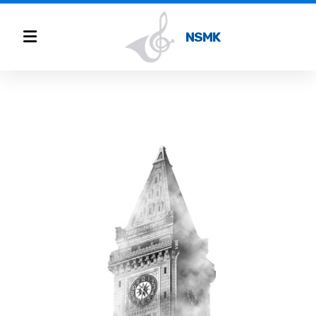
NSMK
Instrumentprøving
Innmelding